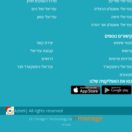
עזריאלי מודיעין
מרכז העסקים חולון
עזריאלי אאוטלט הרצליה
עזריאלי מול הים
עזריאלי חיפה
עזריאלי טאון
עזריאלי אאוטלט אור יהודה
קישורים נוספים
תנאי שימוש
יצירת קשר
נגישות
קבוצת עזריאלי
מדיניות פרטיות
דרושים
עזריאלי גיפטקארד
עזריאלי גיפטקארד חבר‎
מבצעים
נסו את האפליקציה שלנו
Azrieli
All rights reserved |
UI / Design / Technology by
v1.0.0