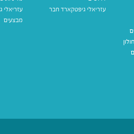
עזריאלי ג
מבצעים
ם
לון
ם