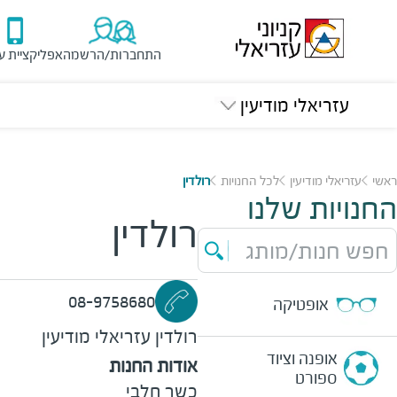
התחברות/הרשמה
אפליקציית ע
עזריאלי מודיעין
ראשי
עזריאלי מודיעין
לכל החנויות
רולדין
החנויות שלנו
רולדין
חפש חנות/מותג
08-9758680
אופטיקה
רולדין
עזריאלי מודיעין
אופנה וציוד
אודות החנות
ספורט
כשר חלבי