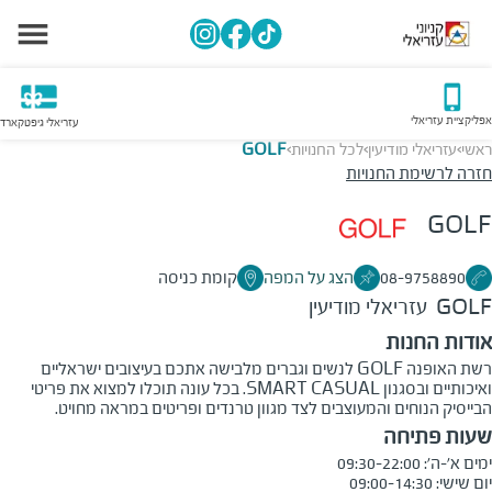
אפליקציית עזריאלי
עזריאלי גיפטקארד
ראשי
עזריאלי מודיעין
לכל החנויות
GOLF
>
>
>
חזרה לרשימת החנויות
GOLF
08-9758890
הצג על המפה
קומת כניסה
GOLF
עזריאלי מודיעין
אודות החנות
רשת האופנה GOLF לנשים וגברים מלבישה אתכם בעיצובים ישראליים
ואיכותיים ובסגנון SMART CASUAL. בכל עונה תוכלו למצוא את פריטי
הבייסיק הנוחים והמעוצבים לצד מגוון טרנדים ופריטים במראה מחויט.
שעות פתיחה