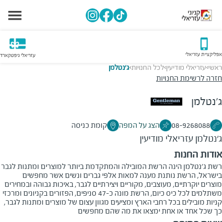
אפליקציית עזריאלי
עזריאלי גיפטקארד
ראשי
עזריאלי מודיעין
לכל החנויות
ג'נטלמן
>
>
>
חזרה לרשימת החנויות
ג'נטלמן
08-9268088
הצג על המפה
קומת כניסה
ג'נטלמן
עזריאלי מודיעין
אודות החנות
רשת ג'נטלמן הינה הרשת המובילה והמתקדמת ביותר למוצרים ומתנות לגבר
בישראל, הרשת נותנת מענה למאות אלפי גברים ונשים אשר מחפשים
מוצרים יוקרתיים, מעוצבים, מקוריים ויצירתיים לגבר, באיכות גבוהה ובמחירים
משתלמים לכל כיס כיום, הרשת מונה כ-47 סניפים, הפזורים בקניונים ומרכזי
קניות מובילים בכל רחבי הארץ ומציעים מגוון עצום של מוצרים ומתנות לגבר,
כך שכל אחד או אחת ימצאו את מה שהם מחפשים