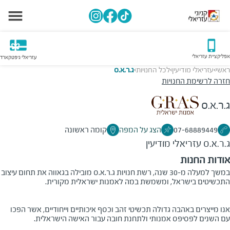
אפליקציית עזריאלי
עזריאלי גיפטקארד
ראשי
עזריאלי מודיעין
לכל החנויות
ג.ר.א.ס
>
>
>
חזרה לרשימת החנויות
ג.ר.א.ס
07-68889449
הצג על המפה
קומה ראשונה
ג.ר.א.ס
עזריאלי מודיעין
אודות החנות
במשך למעלה מ-30 שנה, רשת חנויות ג.ר.א.ס מובילה בגאווה את תחום עיצוב
התכשיטים בישראל, ומשמשת במה לאמנות ישראלית מקורית.
אנו מייצרים באהבה גדולה תכשיטי זהב וכסף איכותיים וייחודיים, אשר הפכו
עם השנים לפסיפס אמנותי ולתחנת חובה עבור האישה הישראלית.