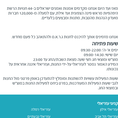
מאז ועד היום אנחנו מקדמים אמנות ואמנים ישראלים ב-44 חנויות הרשת
היפהפיות מראש פינה הצפונית ועד אילת, עם למעלה מ-120,000 חברות
מועדון הנהנות מהטבות, מתנות ומבצעים בלעדיים.
אנחנו מזמינים אותך להיכנס לחנות ג.ר.א.ס ולהתאהב כל פעם מחדש.
שעות פתיחה
מוצ"ש ומוצאי חג: חצי שעה מצאת השבת/החג עד 23:00
המידע האמור נמסר לעזריאלי על-ידי החנות, ועזריאלי איננה אחראית על
שעות הפעילות עשויות להשתנות ומומלץ להתעדכן באופן פרטני מול החנות
לגבי שעות הפעילות המעודכנות, בפרט ביחס לפעילות החנות במוצ"ש
ובמוצאי החג.
קניוני עזריאלי
עזריאלי אילון
עזריאלי רמלה
עזריאלי תל אביב
עזריאלי גבעתיים