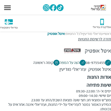
אפליקציית עזריאלי
עזריאלי גיפטקארד
ראשי
עזריאלי מודיעין
לכל החנויות
איטל אופטיק
>
>
>
חזרה לרשימת החנויות
איטל אופטיק
08-9755455
הצג על המפה
קומה ראשונה
איטל אופטיק
עזריאלי מודיעין
אודות החנות
שעות פתיחה
מוצ"ש ומוצאי חג: חצי שעה מצאת השבת/החג עד 23:00
המידע האמור נמסר לעזריאלי על-ידי החנות, ועזריאלי איננה אחראית על