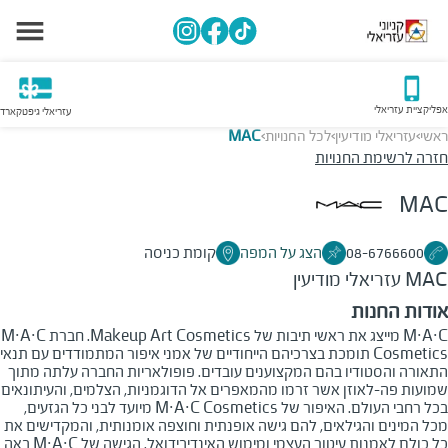
אפליקציית עזריאלי
עזריאלי גיפטקארד
ראשי
עזריאלי מודיעין
לכל החנויות
MAC
>
>
>
חזרה לרשימת החנויות
MAC
08-6766600
הצג על המפה
קומת כניסה
MAC
עזריאלי מודיעין
אודות החנות
M·A·C מייצג את ראשי תיבות של Makeup Art Cosmetics. חברת M·A·C
Cosmetics תומכת בצרכיהם הייחודיים של אמני איפור המתמודדים עם תנאי
התאורה והסטודיו בהם המקצוענים עובדים. פופולאריות החברה עלתה מתוך
שמועות פה-לאוזן אשר זרמו מהמאפרים אל הדוגמניות, הצלמים, והעיתונאים
בכל רחבי העולם. האיפור של M·A·C Cosmetics מיועד לבני כל הגזעים,
מכל המינים והגילאים, להם גישה אופנתית וחוצפה אומנותית, והמקדישים את
כל כולם לאמנות עיטור העצמי ומימוש האינדיבידואל. הגישה של M·A·C באה