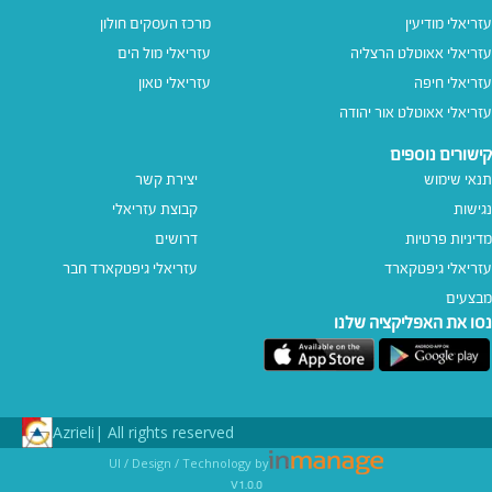
עזריאלי מודיעין
מרכז העסקים חולון
עזריאלי אאוטלט הרצליה
עזריאלי מול הים
עזריאלי חיפה
עזריאלי טאון
עזריאלי אאוטלט אור יהודה
קישורים נוספים
תנאי שימוש
יצירת קשר
נגישות
קבוצת עזריאלי
מדיניות פרטיות
דרושים
עזריאלי גיפטקארד
עזריאלי גיפטקארד חבר‎
מבצעים
נסו את האפליקציה שלנו
Azrieli
All rights reserved |
UI / Design / Technology by
v1.0.0