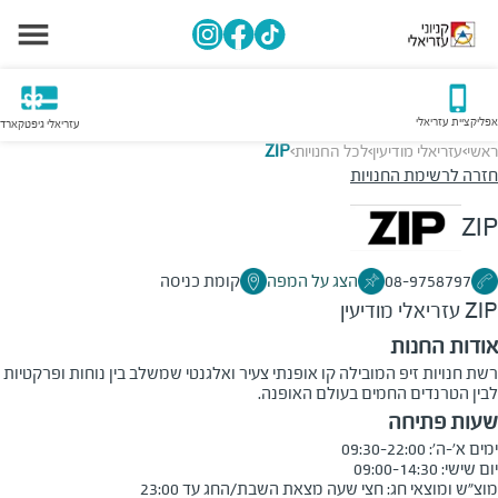
אפליקציית עזריאלי
עזריאלי גיפטקארד
ראשי
עזריאלי מודיעין
לכל החנויות
ZIP
>
>
>
חזרה לרשימת החנויות
ZIP
08-9758797
הצג על המפה
קומת כניסה
ZIP
עזריאלי מודיעין
אודות החנות
רשת חנויות זיפ המובילה קו אופנתי צעיר ואלגנטי שמשלב בין נוחות ופרקטיות
לבין הטרנדים החמים בעולם האופנה.
שעות פתיחה
מוצ"ש ומוצאי חג: חצי שעה מצאת השבת/החג עד 23:00