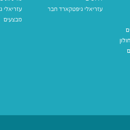
עזריאלי ג
מבצעים
ם
לון
ם