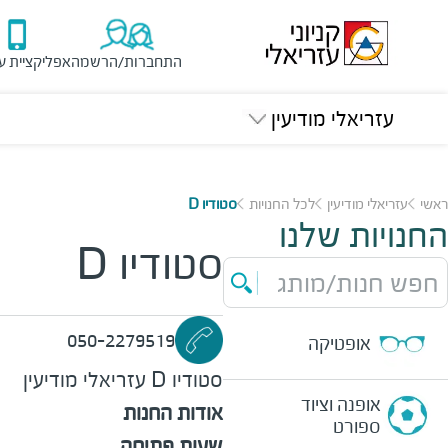
התחברות/הרשמה
אפליקציית ע
עזריאלי מודיעין
ראשי
עזריאלי מודיעין
לכל החנויות
סטודיו D
החנויות שלנו
סטודיו D
חפש חנות/מותג
050-2279519
אופטיקה
סטודיו D
עזריאלי מודיעין
אופנה וציוד
אודות החנות
ספורט
שעות פתיחה