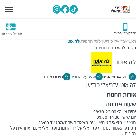
אפליקציית עזריאלי
עזריאלי גיפטקארד
ראשי
עזריאלי מודיעין
לכל החנויות
לה אוטו
>
>
>
חזרה לרשימת החנויות
לה אוטו
054-8044696
הצג על המפה
מינוס אחת
לה אוטו
עזריאלי מודיעין
אודות החנות
שעות פתיחה
מוצ"ש ומוצאי חג: חצי שעה מצאת השבת/החג עד 23:00
המידע האמור נמסר לעזריאלי על-ידי החנות, ועזריאלי איננה אחראית על