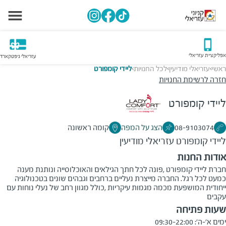
אפליקציית עזריאלי
עזריאלי גיפטקארד
ראשי
עזריאלי מודיעין
לכל החנויות
ליידי קומפורט
>
>
>
חזרה לרשימת החנויות
ליידי קומפורט
08-9103074
הצג על המפה
קומה ראשונה
ליידי קומפורט
עזריאלי מודיעין
אודות החנות
חברת ליידי קומפורט ,פונה לכל חתך הגילאים והאוכלוסייה ונותנת מענה
כמעט לכל רגל. החברה מייצרת נעליים ברחבים וגבהים שונים בטכנולוגיה
ייחודית המושפעת מכמה מגמות עיקריות ,כולל מגוון רחב של נעלי נוחות עם
עקבים
שעות פתיחה