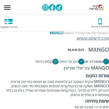
אפליקציית עזריאלי
עזריאלי גיפטקארד
ראשי
עזריאלי מודיעין
לכל החנויות
MANGO
>
>
>
חזרה לרשימת החנויות
MANGO
08-9758880
הצג על המפה
קומת כניסה
MANGO
עזריאלי מודיעין
אודות החנות
MANGO ענקית האופנה הבינלאומית מונה 40 חנויות בפריסה ארצית.
MANGO משיקה ארבע קולקציות עונתיות משובחות מדי שנה לנשים,
לגברים, לילדים ולבייבי. הקולקציות אופנתיות ועתירות סטייל, באיכות בלתי
מתפשרת ובמחירים נגישים.
שעות פתיחה