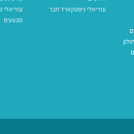
עזריאלי ג
מבצעים
ם
לון
ם