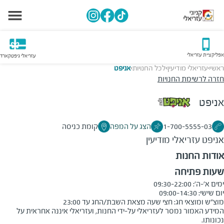
אפליקציית עזריאלי
עזריאלי גיפטקארד
ראשי
עזריאלי מודיעין
לכל החנויות
אניפט
>
>
>
חזרה לרשימת החנויות
אניפט
1-700-5555-03
הצג על המפה
קומת כניסה
אניפט
עזריאלי מודיעין
אודות החנות
שעות פתיחה
מוצ"ש ומוצאי חג: חצי שעה מצאת השבת/החג עד 23:00
המידע האמור נמסר לעזריאלי על-ידי החנות, ועזריאלי איננה אחראית על