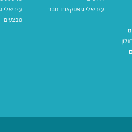
עזריאלי ג
מבצעים
ם
לון
ם