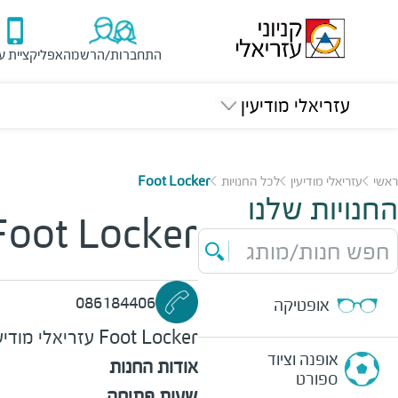
התחברות/הרשמה
אפליקציית ע
עזריאלי מודיעין
ראשי
עזריאלי מודיעין
לכל החנויות
Foot Locker
החנויות שלנו
Foot Locker
חפש חנות/מותג
086184406
אופטיקה
Foot Locker
עזריאלי מודיע
אופנה וציוד
אודות החנות
ספורט
שעות פתיחה