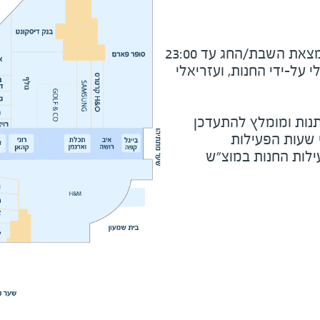
את השבת/החג עד 23:00
על-ידי החנות, ועזריאלי
נות ומומלץ להתעדכן
י שעות הפעילות
ילות החנות במוצ"ש