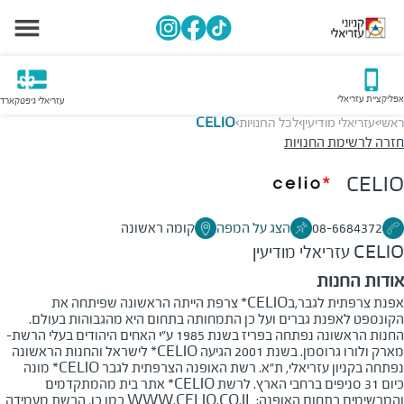
אפליקציית עזריאלי
עזריאלי גיפטקארד
ראשי
עזריאלי מודיעין
לכל החנויות
CELIO
>
>
>
חזרה לרשימת החנויות
CELIO
08-6684372
הצג על המפה
קומה ראשונה
CELIO
עזריאלי מודיעין
אודות החנות
אפנת צרפתית לגבר,בCELIO* צרפת הייתה הראשונה שפיתחה את
הקונספט לאפנת גברים ועל כן התמחותה בתחום היא מהגבוהות בעולם.
החנות הראשונה נפתחה בפריז בשנת 1985 ע"י האחים היהודים בעלי הרשת-
מארק ולורו גרוסמן. בשנת 2001 הגיעה CELIO* לישראל והחנות הראשונה
נפתחה בקניון עזריאלי, ת"א. רשת האופנה הצרפתית לגבר CELIO* מונה
כיום 31 סניפים ברחבי הארץ. לרשת CELIO* אתר בית מהמתקדמים
והמרשימים בתחום האופנה: WWW.CELIO.CO.IL כמו כן, הרשת מעמידה