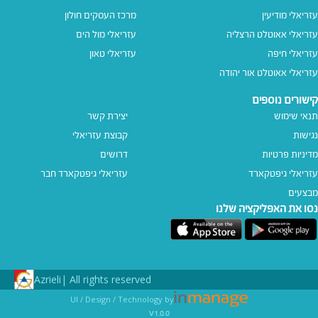
עזריאלי מודיעין
מרכז העסקים חולון
עזריאלי אאוטלט הרצליה
עזריאלי מול הים
עזריאלי חיפה
עזריאלי טאון
עזריאלי אאוטלט אור יהודה
קישורים נוספים
תנאי שימוש
יצירת קשר
נגישות
קבוצת עזריאלי
מדיניות פרטיות
דרושים
עזריאלי גיפטקארד
עזריאלי גיפטקארד חבר‎
מבצעים
נסו את האפליקציה שלנו
Azrieli
All rights reserved |
UI / Design / Technology by
v1.0.0