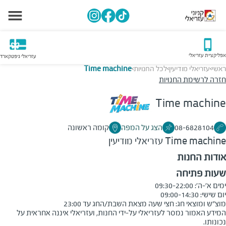
אפליקציית עזריאלי
עזריאלי גיפטקארד
ראשי
עזריאלי מודיעין
לכל החנויות
Time machine
>
>
>
חזרה לרשימת החנויות
Time machine
08-6828104
הצג על המפה
קומה ראשונה
Time machine
עזריאלי מודיעין
אודות החנות
שעות פתיחה
מוצ"ש ומוצאי חג: חצי שעה מצאת השבת/החג עד 23:00
המידע האמור נמסר לעזריאלי על-ידי החנות, ועזריאלי איננה אחראית על