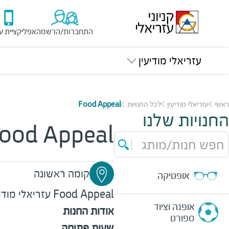
התחברות/הרשמה
אפליקציית ע
עזריאלי מודיעין
ראשי
עזריאלי מודיעין
לכל החנויות
Food Appeal
החנויות שלנו
ood Appeal
חפש חנות/מותג
קומה ראשונה
אופטיקה
Food Appeal
עזריאלי מודיע
אופנה וציוד
אודות החנות
ספורט
שעות פתיחה