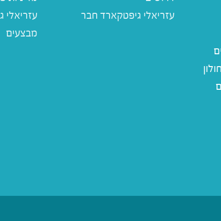
עזריאלי ג
מבצעים
ם
לון
ם