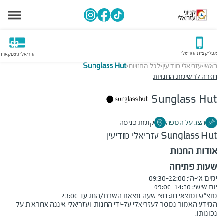
אפליקציית עזריאלי
עזריאלי גיפטקארד
ראשי
עזריאלי מודיעין
לכל החנויות
Sunglass Hut
>
>
>
חזרה לרשימת החנויות
Sunglass Hut
הצג על המפה
קומת כניסה
Sunglass Hut
עזריאלי מודיעין
אודות החנות
שעות פתיחה
מוצ"ש ומוצאי חג: חצי שעה מצאת השבת/החג עד 23:00
המידע האמור נמסר לעזריאלי על-ידי החנות, ועזריאלי איננה אחראית על