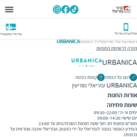
אפליקציית עזריאלי
עזריאלי גיפטקארד
ראשי
עזריאלי מודיעין
לכל החנויות
URBANICA
>
>
>
חזרה לרשימת החנויות
URBANICA
הצג על המפה
קומת כניסה
URBANICA
עזריאלי מודיעין
אודות החנות
שעות פתיחה
מוצ"ש ומוצאי חג: חצי שעה מצאת השבת/החג עד 23:00
המידע האמור נמסר לעזריאלי על-ידי החנות, ועזריאלי איננה אחראית על