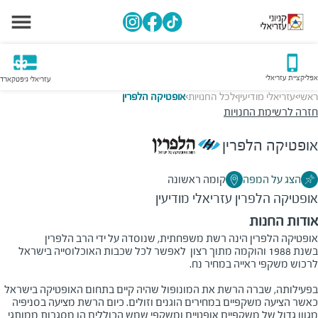
אפליקציית עזריאלי
עזריאלי גיפטקארד
ראשי
עזריאלי מודיעין
לכל החנויות
אופטיקה הלפרין
>
>
>
חזרה לרשימת החנויות
אופטיקה הלפרין
הצג על המפה
קומה ראשונה
אופטיקה הלפרין
עזריאלי מודיעין
אודות החנות
אופטיקה הלפרין הינה רשת משפחתית, שנוסדה על ידי הרב הלפרין
בשנת
1988
והוקמה מתוך רצון לאפשר לכל שכבות האוכלוסייה בישראל
לרכוש משקפי ראייה במחיר נח.
בפעילותה, שברה הרשת את המונופול שהיה קיים בתחום האופטיקה בישראל
כאשר הציעה משקפיים במחירים הוגנים וזולים. כיום הרשת מציעה בסניפיה
מגוון גדול של משקפיים אופטיים ומשקפי שמש הכוללים הן מסגרות ממותגי