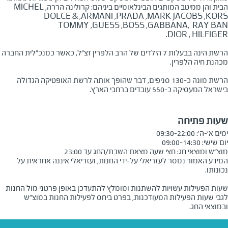
הבית והן ממיטב המותגים הבינלאומיים ביניהם: קרולינה הררה,
MICHEL
DOLCE &
,
ARMANI
,
PRADA
,
MARK JACOBS
,
KORS
TOMMY
,
GUESS
,
BOSS
,
GABBANA, RAY BAN
.
DIOR
,
HILFIGER
הרשת הינה בבעלות
7
הילדים של הרב הלפרין זצ"ל, כאשר כמנכ"לית החברה
מכהנת חיה הלפרין.
הרשת מונה כ-130 סניפים, דבר שהופך אותה לרשת האופטיקה הגדולה
בישראל המעסיקה כ-550 עובדים ברחבי הארץ.
שעות פתיחה
מוצ"ש ומוצאי חג: חצי שעה מצאת השבת/החג עד 23:00
המידע האמור נמסר לעזריאלי על-ידי החנות, ועזריאלי איננה אחראית על
שעות הפעילות עשויות להשתנות ומומלץ להתעדכן באופן פרטני מול החנות
לגבי שעות הפעילות המעודכנות, בפרט ביחס לפעילות החנות במוצ"ש
ובמוצאי החג.