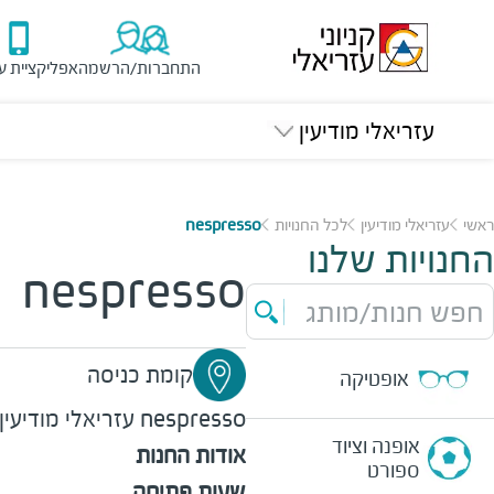
התחברות/הרשמה
אפליקציית ע
עזריאלי מודיעין
ראשי
עזריאלי מודיעין
לכל החנויות
nespresso
החנויות שלנו
nespresso
חפש חנות/מותג
קומת כניסה
אופטיקה
nespresso
עזריאלי מודיעין
אופנה וציוד
אודות החנות
ספורט
שעות פתיחה