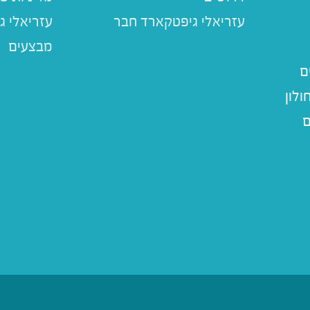
עזריאלי ג
מבצעים
ם
לון
ם