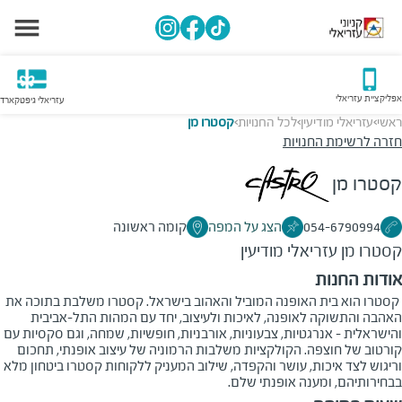
אפליקציית עזריאלי
עזריאלי גיפטקארד
ראשי
עזריאלי מודיעין
לכל החנויות
קסטרו מן
>
>
>
חזרה לרשימת החנויות
קסטרו מן
054-6790994
הצג על המפה
קומה ראשונה
קסטרו מן
עזריאלי מודיעין
אודות החנות
קסטרו הוא בית האופנה המוביל והאהוב בישראל. קסטרו משלבת בתוכה את
האהבה והתשוקה לאופנה, לאיכות ולעיצוב, יחד עם המהות התל-אביבית
והישראלית - אנרגטיות, צבעוניות, אורבניות, חופשיות, שמחה, וגם סקסיות עם
קורטוב של חוצפה. הקולקציות משלבות הרמוניה של עיצוב אופנתי, תחכום
וריגוש לצד איכות, עושר והקפדה, שילוב המעניק ללקוחות קסטרו ביטחון מלא
בבחירותיהם, ומענה אופנתי שלם.