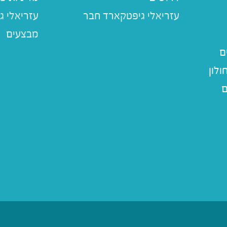
עזריאלי ג
מבצעים
ם
לון
ם