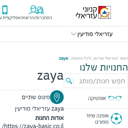
התחברות/הרשמה
אפליקציית ע
עזריאלי מודיעין
ראשי
עזריאלי מודיעין
לכל החנויות
zaya
החנויות שלנו
zaya
חפש חנות/מותג
מינוס שתיים
אופטיקה
zaya
עזריאלי מודיעין
אופנה וציוד
אודות החנות
ספורט
/
https://zaya-basic.co.il