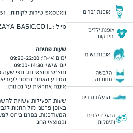
אופנת גברים
וואטסאפ שירות לקוחות : 050-9454151
מייל :
YA-BASIC.CO.IL
אופנת ילדים
ותינוקות
שעות פתיחה
אופנת נשים
מוצ"ש ומוצאי חג: חצי שעה מצ
הלבשה
המידע האמור נמסר לעזריאלי 
תחתונה
הנעלת גברים
שעות הפעילות עשויות להשת
באופן פרטני מול החנות לגב
המעודכנות, בפרט ביחס לפע
הנעלת ילדים
ובמוצאי החג.
ותינוקות