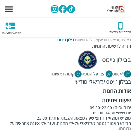
אפליקציית עזריאלי
עזריאלי גיפטקארד
ראשי
עזריאלי מודיעין
לכל החנויות
בבילון גיימס
>
>
>
חזרה לרשימת החנויות
בבילון גיימס
*3084
הצג על המפה
קומה ראשונה
בבילון גיימס
עזריאלי מודיעין
אודות החנות
שעות פתיחה
מוצ"ש ומוצאי חג: חצי שעה מצאת השבת/החג עד 23:00
המידע האמור נמסר לעזריאלי על-ידי החנות, ועזריאלי איננה אחראית על