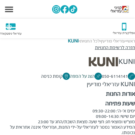
אפליקציית עזריאלי
עזריאלי גיפטקארד
ראשי
עזריאלי מודיעין
לכל החנויות
KUNI
>
>
>
חזרה לרשימת החנויות
KUNI
050-6114141
הצג על המפה
קומת כניסה
KUNI
עזריאלי מודיעין
אודות החנות
שעות פתיחה
מוצ"ש ומוצאי חג: חצי שעה מצאת השבת/החג עד 23:00
המידע האמור נמסר לעזריאלי על-ידי החנות, ועזריאלי איננה אחראית על