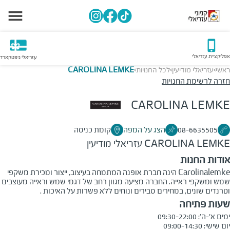
אפליקציית עזריאלי
עזריאלי גיפטקארד
ראשי
עזריאלי מודיעין
לכל החנויות
CAROLINA LEMKE
>
>
>
חזרה לרשימת החנויות
CAROLINA LEMKE
08-6635505
הצג על המפה
קומת כניסה
CAROLINA LEMKE
עזריאלי מודיעין
אודות החנות
Carolinalemke הינה חברת אופנה המתמחה בעיצוב, ייצור ומכירת משקפי
שמש ומשקפי ראייה. החברה מציעה מגוון רחב של דגמי שמש וראייה מעוצבים
וטרנדים שונים, במחירים סבירים ונוחים ללא פשרות על האיכות .
שעות פתיחה