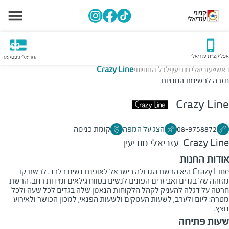
אפליקציית עזריאלי
עזריאלי גיפטקארד
ראשי
עזריאלי מודיעין
לכל החנויות
Crazy Line
>
>
>
חזרה לרשימת החנויות
Crazy Line
08-9758872
הצג על המפה
קומת כניסה
Crazy Line
עזריאלי מודיעין
אודות החנות
Crazy Line היא הרשת הגדולה בישראל לאופנת נשים בלבד. לרשת קו
מזוהה של בגדים ואביזרים הפונים לנשים בטווח גילאים ומידות רחב. הרשת
חרטה על דגלה להעניק לקהל הלקוחות הנאמן שלה בגדים לכל שעה ולכל
מטרה: ליום ולערב, לשעות העסקים ולשעות הפנאי, למכון הכושר ולאירוע
נוצץ.
שעות פתיחה