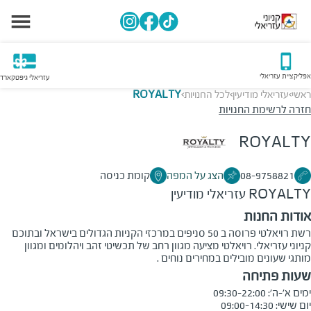
אפליקציית עזריאלי
עזריאלי גיפטקארד
ראשי
עזריאלי מודיעין
לכל החנויות
ROYALTY
>
>
>
חזרה לרשימת החנויות
ROYALTY
08-9758821
הצג על המפה
קומת כניסה
ROYALTY
עזריאלי מודיעין
אודות החנות
רשת רויאלטי פרוסה ב 50 סניפים במרכזי הקניות הגדולים בישראל ובתוכם
קניוני עזריאלי. רויאלטי מציעה מגוון רחב של תכשיטי זהב ויהלומים ומגוון
מותגי שעונים מובילים במחירים נוחים .
שעות פתיחה