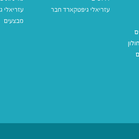
עזריאלי ג
מבצעים
ם
לון
ם