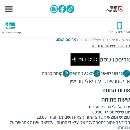
אפליקציית עזריאלי
עזריאלי גיפטקארד
ראשי
עזריאלי מודיעין
לכל החנויות
אריסטו שמט
>
>
>
חזרה לרשימת החנויות
אריסטו שמט
08-9758922
הצג על המפה
קומת כניסה
אריסטו שמט
עזריאלי מודיעין
אודות החנות
שעות פתיחה
מוצ"ש ומוצאי חג: חצי שעה מצאת השבת/החג עד 23:00
המידע האמור נמסר לעזריאלי על-ידי החנות, ועזריאלי איננה אחראית על