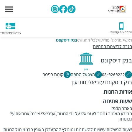
אפליקציית עזריאלי
עזריאלי גיפטקארד
ראשי
עזריאלי מודיעין
לכל החנויות
בנק דיסקונט
>
>
>
חזרה לרשימת החנויות
בנק דיסקונט
08-9269222
הצג על המפה
קומת כניסה
בנק דיסקונט
עזריאלי מודיעין
אודות החנות
שעות פתיחה
באתר הבנק
המידע האמור נמסר לעזריאלי על-ידי החנות, ועזריאלי איננה אחראית על
שעות הפעילות עשויות להשתנות ומומלץ להתעדכן באופן פרטני מול החנות