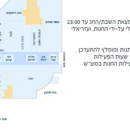
את השבת/החג עד 23:00
על-ידי החנות, ועזריאלי
נות ומומלץ להתעדכן
י שעות הפעילות
ילות החנות במוצ"ש