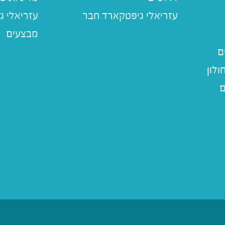
עזריאלי ג
מבצעים
ם
לון
ם