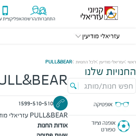
התחברות/הרשמה
אפליקציית ע
עזריאלי מודיעין
ראשי
עזריאלי מודיעין
לכל החנויות
PULL&BEAR
החנויות שלנו
ULL&BEAR
חפש חנות/מותג
1599-510-510
אופטיקה
PULL&BEAR
עזריאלי מודי
אופנה וציוד
אודות החנות
ספורט
שעות פתיחה