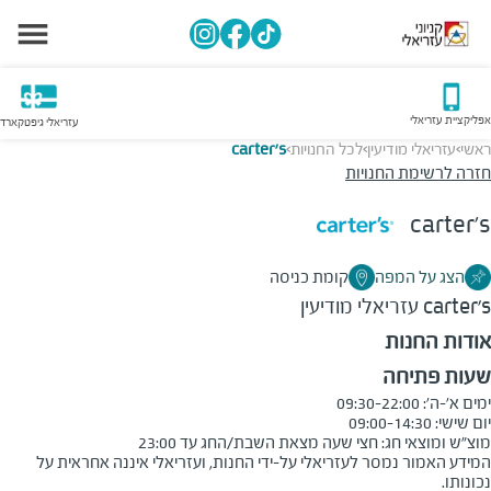
אפליקציית עזריאלי
עזריאלי גיפטקארד
ראשי
עזריאלי מודיעין
לכל החנויות
carter's
>
>
>
חזרה לרשימת החנויות
carter's
הצג על המפה
קומת כניסה
carter's
עזריאלי מודיעין
אודות החנות
שעות פתיחה
מוצ"ש ומוצאי חג: חצי שעה מצאת השבת/החג עד 23:00
המידע האמור נמסר לעזריאלי על-ידי החנות, ועזריאלי איננה אחראית על