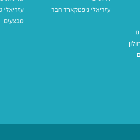
עזריאלי ג
מבצעים
ם
לון
ם