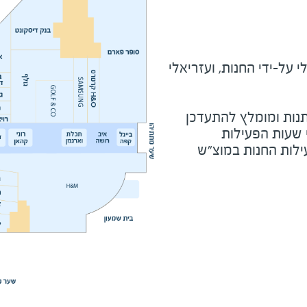
על-ידי החנות, ועזריאלי
נות ומומלץ להתעדכן
י שעות הפעילות
ילות החנות במוצ"ש