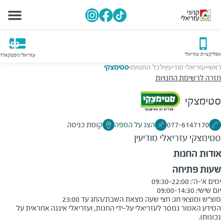
אפליקציית עזריאלי
עזריאלי גיפטקארד
ראשי
עזריאלי מודיעין
לכל החנויות
סטימצקי
>
>
>
חזרה לרשימת החנויות
סטימצקי
077-6147170
הצג על המפה
קומת כניסה
סטימצקי
עזריאלי מודיעין
אודות החנות
שעות פתיחה
מוצ"ש ומוצאי חג: חצי שעה מצאת השבת/החג עד 23:00
המידע האמור נמסר לעזריאלי על-ידי החנות, ועזריאלי איננה אחראית על