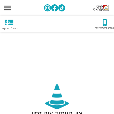
אפליקציית עזריאלי
עזריאלי גיפטקארד
אוי, העמוד אינו זמין