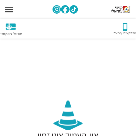
אפליקציית עזריאלי
עזריאלי גיפטקארד
אוי, העמוד אינו זמין