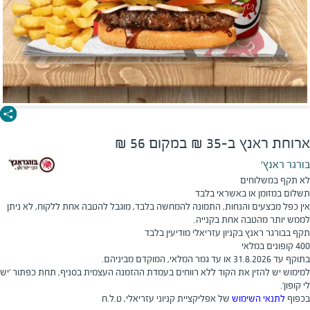
ארוחת ראנץ ב-35 ₪ במקום 56 ₪
בורגר ראנץ'
לא תקף במשלוחים
תשלום במזומן או באשראי בלבד
אין כפל מבצעים והנחות, התמונה להמחשה בלבד, מוגבל להטבה אחת ללקוח, לא ניתן
לממש יותר מהטבה אחת בקנייה.
תקף בבורגר ראנץ בקניון עזריאלי מודיעין בלבד
400 קופונים במלאי
בתוקף עד 31.8.2026 או עד גמר המלאי, המוקדם מביניהם.
​למימוש יש להזין את הקוד ללא רווחים בעמדת ההזמנה העצמית בסניף, תחת כפתור 'יש
לי קופון'.
בכפוף
לתנאי השימוש
של אפליקציית קניוני עזריאלי, ט.ל.ח