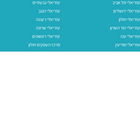
עזריאלי תל אביב
עזריאלי גבעתיים
עזריאלי ירושלים
עזריאלי הנגב
עזריאלי חולון
עזריאלי רעננה
עזריאלי הוד השרון
עזריאלי שרונה
עזריאלי עכו
עזריאלי ראשונים
עזריאלי מודיעין
מרכז העסקים חולון
עזריאלי אאוטלט הרצליה
עזריאלי מול הים
עזריאלי חיפה
עזריאלי טאון
עזריאלי אאוטלט אור יהודה
קישורים נוספים
תנאי שימוש
יצירת קשר
נגישות
קבוצת עזריאלי
מדיניות פרטיות
דרושים
עזריאלי גיפטקארד
עזריאלי גיפטקארד חבר‎
מבצעים
נסו את האפליקציה שלנו