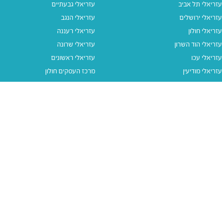
עזריאלי תל אביב
עזריאלי גבעתיים
עזריאלי ירושלים
עזריאלי הנגב
עזריאלי חולון
עזריאלי רעננה
עזריאלי הוד השרון
עזריאלי שרונה
עזריאלי עכו
עזריאלי ראשונים
עזריאלי מודיעין
מרכז העסקים חולון
עזריאלי אאוטלט הרצליה
עזריאלי מול הים
עזריאלי חיפה
עזריאלי טאון
עזריאלי אאוטלט אור יהודה
קישורים נוספים
תנאי שימוש
יצירת קשר
נגישות
קבוצת עזריאלי
מדיניות פרטיות
דרושים
עזריאלי גיפטקארד
עזריאלי גיפטקארד חבר‎
מבצעים
נסו את האפליקציה שלנו