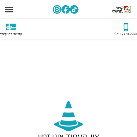
אפליקציית עזריאלי
עזריאלי גיפטקארד
אוי, העמוד אינו זמין