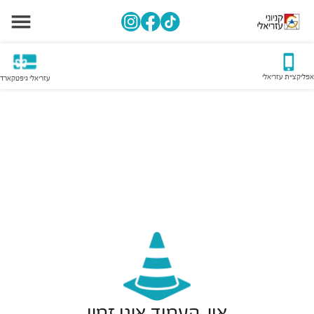
אפליקציית עזריאלי
עזריאלי גיפטקארד
אוי, העמוד אינו זמין