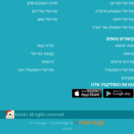
עזריאלי מודיעין
מרכז העסקים חולון
עזריאלי אאוטלט הרצליה
עזריאלי מול הים
עזריאלי חיפה
עזריאלי טאון
עזריאלי אאוטלט אור יהודה
קישורים נוספים
תנאי שימוש
יצירת קשר
נגישות
קבוצת עזריאלי
מדיניות פרטיות
דרושים
עזריאלי גיפטקארד
עזריאלי גיפטקארד חבר‎
מבצעים
נסו את האפליקציה שלנו
Azrieli
All rights reserved |
UI / Design / Technology by
v1.0.0