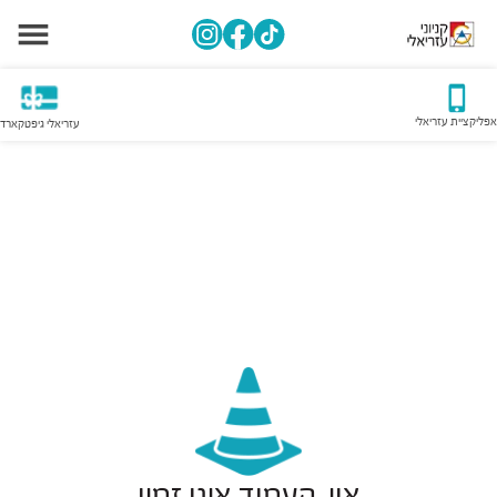
אפליקציית עזריאלי
עזריאלי גיפטקארד
אוי, העמוד אינו זמין