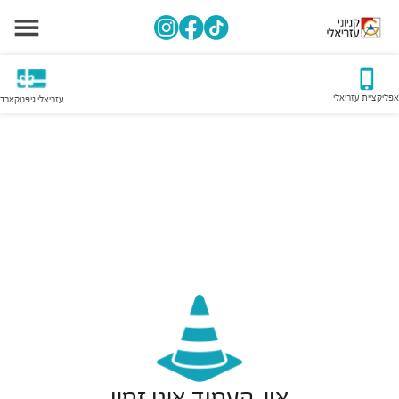
אפליקציית עזריאלי
עזריאלי גיפטקארד
אוי, העמוד אינו זמין