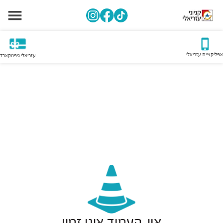
אפליקציית עזריאלי
עזריאלי גיפטקארד
אוי, העמוד אינו זמין