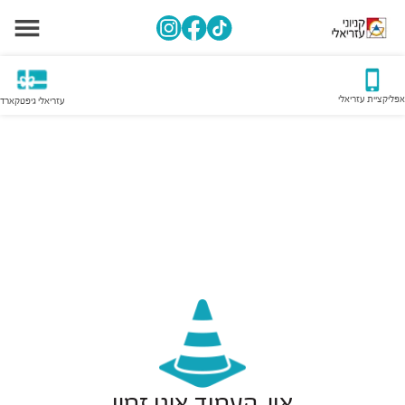
אפליקציית עזריאלי
עזריאלי גיפטקארד
אוי, העמוד אינו זמין