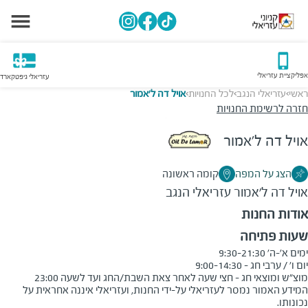
אפליקציית עזריאלי
עזריאלי גיפטקארד
ראשי
עזריאלי הנגב
לכל החנויות
אויל דה ל'אמור
>
>
>
חזרה לרשימת החנויות
אויל דה ל'אמור
הצג על המפה
קומה ראשונה
אויל דה ל'אמור
עזריאלי הנגב
אודות החנות
שעות פתיחה
מוצ"ש ומוצאי חג - חצי שעה לאחר צאת השבת/החג ועד לשעה 23:00
המידע האמור נמסר לעזריאלי על-ידי החנות, ועזריאלי איננה אחראית על