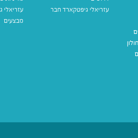
עזריאלי ג
מבצעים
ם
לון
ם