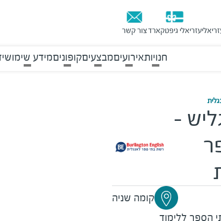
זריאלי
עזריאלי גיפטקארד
צור קשר
חנויות
אירועים
מבצעים
קופונים
מידע שימושי
ד
גלית
ליש -
ר
קומה שניה
תי הספר ללימוד