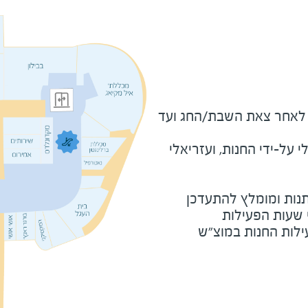
מוצ"ש ומוצאי חג - חצי שעה לאחר צאת השבת/החג ועד 
על-ידי החנות, ועזריאלי
נות ומומלץ להתעדכן
י שעות הפעילות
ילות החנות במוצ"ש